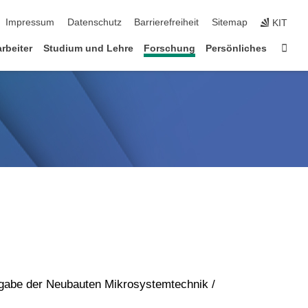
Impressum
Datenschutz
Barrierefreiheit
Sitemap
KIT
Star
arbeiter
Studium und Lehre
Forschung
Persönliches
rgabe der Neubauten Mikrosystemtechnik /